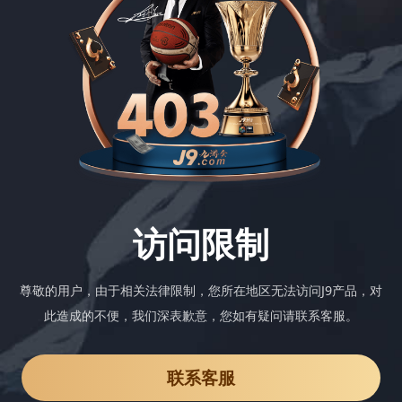
访问限制
尊敬的用户，由于相关法律限制，您所在地区无法访问J9产品，对
此造成的不便，我们深表歉意，您如有疑问请联系客服。
联系客服